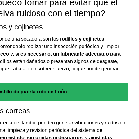
uedo tomar para evitar que el
lva ruidoso con el tiempo?
os y cojinetes
tor de una secadora son los
rodillos y cojinetes
ecomendable realizar una inspección periódica y limpiar
seco y, si es necesario, un lubricante adecuado para
odillos están dañados o presentan signos de desgaste,
 que trabajar con sobreesfuerzo, lo que puede generar
tillo de puerta roto en León
as correas
rrecta del tambor pueden generar vibraciones y ruidos en
una limpieza y revisión periódica del sistema de
uen estado, sin grietas ni desgarros, y ajustadas