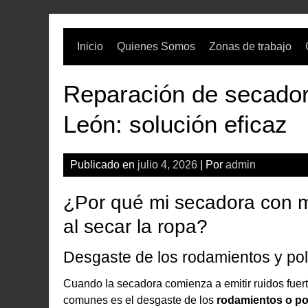
Skip
to
content
Inicio
Quienes Somos
Zonas de trabajo
Reparación de secador
León: solución eficaz
Publicado en
julio 4, 2026
| Por
admin
¿Por qué mi secadora con m
al secar la ropa?
Desgaste de los rodamientos y po
Cuando la secadora comienza a emitir ruidos fuer
comunes es el desgaste de los
rodamientos o po