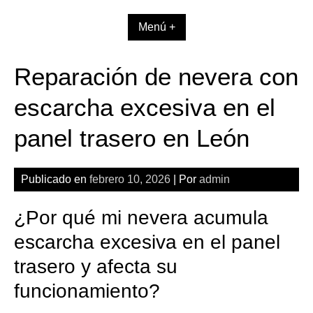
Skip
to
Menú +
content
Reparación de nevera con
escarcha excesiva en el
panel trasero en León
Publicado en
febrero 10, 2026
| Por
admin
¿Por qué mi nevera acumula
escarcha excesiva en el panel
trasero y afecta su
funcionamiento?