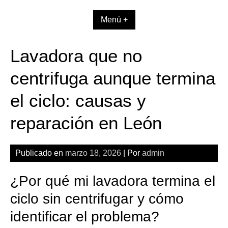
Skip
to
Menú +
content
Lavadora que no
centrifuga aunque termina
el ciclo: causas y
reparación en León
Publicado en
marzo 18, 2026
| Por
admin
¿Por qué mi lavadora termina el
ciclo sin centrifugar y cómo
identificar el problema?