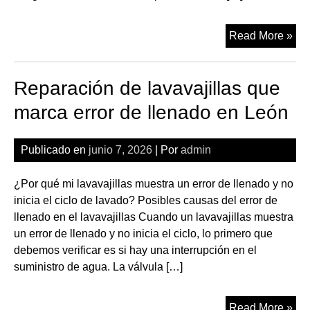
Rep
Read More »
de
lav
Reparación de lavavajillas que
con
cie
marca error de llenado en León
de
pue
Publicado en
junio 7, 2026
| Por
admin
rot
en
¿Por qué mi lavavajillas muestra un error de llenado y no
Le
inicia el ciclo de lavado? Posibles causas del error de
llenado en el lavavajillas Cuando un lavavajillas muestra
un error de llenado y no inicia el ciclo, lo primero que
debemos verificar es si hay una interrupción en el
suministro de agua. La válvula […]
Rep
Read More »