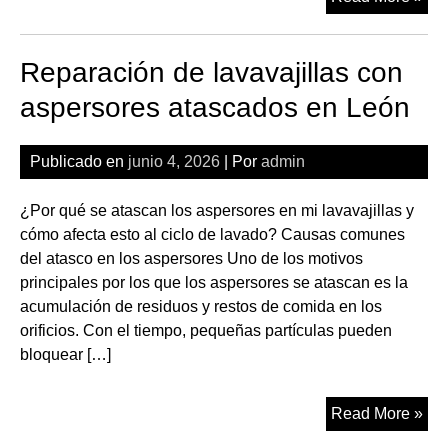
de
lav
Reparación de lavavajillas con
qu
ma
aspersores atascados en León
err
de
Publicado en
junio 4, 2026
| Por
admin
lle
en
¿Por qué se atascan los aspersores en mi lavavajillas y
Le
cómo afecta esto al ciclo de lavado? Causas comunes
del atasco en los aspersores Uno de los motivos
principales por los que los aspersores se atascan es la
acumulación de residuos y restos de comida en los
orificios. Con el tiempo, pequeñas partículas pueden
bloquear […]
Rep
Read More »
de