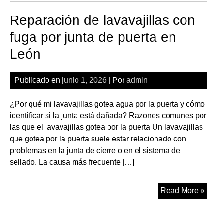
lav
Reparación de lavavajillas con
con
asp
fuga por junta de puerta en
ata
León
en
Le
Publicado en
junio 1, 2026
| Por
admin
¿Por qué mi lavavajillas gotea agua por la puerta y cómo
identificar si la junta está dañada? Razones comunes por
las que el lavavajillas gotea por la puerta Un lavavajillas
que gotea por la puerta suele estar relacionado con
problemas en la junta de cierre o en el sistema de
sellado. La causa más frecuente […]
Rep
Read More »
de
lav