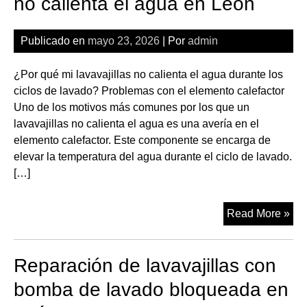
no calienta el agua en León
de
ent
Publicado en
mayo 23, 2026
| Por
admin
def
en
¿Por qué mi lavavajillas no calienta el agua durante los
Le
ciclos de lavado? Problemas con el elemento calefactor
Uno de los motivos más comunes por los que un
lavavajillas no calienta el agua es una avería en el
elemento calefactor. Este componente se encarga de
elevar la temperatura del agua durante el ciclo de lavado.
[…]
Rep
Read More »
de
lav
Reparación de lavavajillas con
qu
no
bomba de lavado bloqueada en
cal