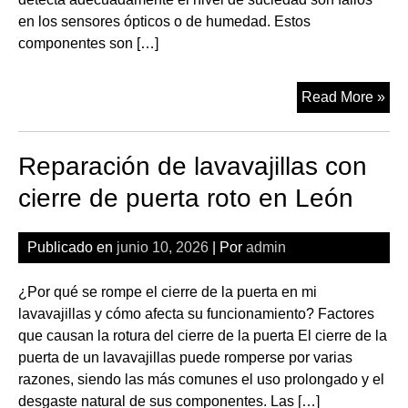
en los sensores ópticos o de humedad. Estos
componentes son […]
Rep
Read More »
de
lav
Reparación de lavavajillas con
con
sen
cierre de puerta roto en León
de
niv
Publicado en
junio 10, 2026
| Por
admin
suc
en
¿Por qué se rompe el cierre de la puerta en mi
Le
lavavajillas y cómo afecta su funcionamiento? Factores
que causan la rotura del cierre de la puerta El cierre de la
puerta de un lavavajillas puede romperse por varias
razones, siendo las más comunes el uso prolongado y el
desgaste natural de sus componentes. Las […]