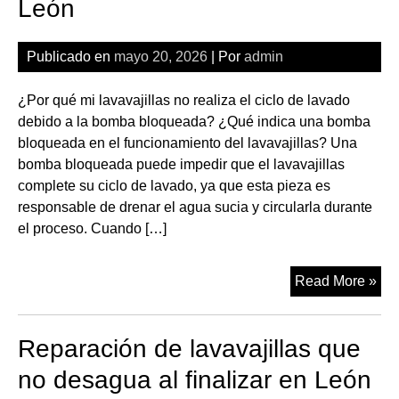
León
el
ag
en
Publicado en
mayo 20, 2026
| Por
admin
Le
¿Por qué mi lavavajillas no realiza el ciclo de lavado
debido a la bomba bloqueada? ¿Qué indica una bomba
bloqueada en el funcionamiento del lavavajillas? Una
bomba bloqueada puede impedir que el lavavajillas
complete su ciclo de lavado, ya que esta pieza es
responsable de drenar el agua sucia y circularla durante
el proceso. Cuando […]
Rep
Read More »
de
lav
Reparación de lavavajillas que
con
bo
no desagua al finalizar en León
de