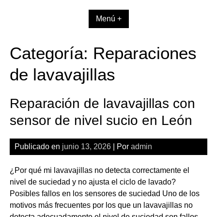
Skip
to
Menú +
content
Categoría:
Reparaciones
de lavavajillas
Reparación de lavavajillas con
sensor de nivel sucio en León
Publicado en
junio 13, 2026
| Por
admin
¿Por qué mi lavavajillas no detecta correctamente el
nivel de suciedad y no ajusta el ciclo de lavado?
Posibles fallos en los sensores de suciedad Uno de los
motivos más frecuentes por los que un lavavajillas no
detecta adecuadamente el nivel de suciedad son fallos