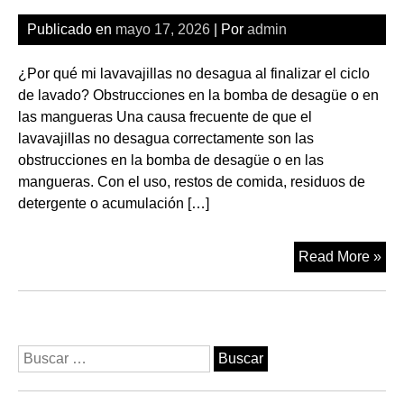
lav
Publicado en
mayo 17, 2026
| Por
admin
blo
en
¿Por qué mi lavavajillas no desagua al finalizar el ciclo
Le
de lavado? Obstrucciones en la bomba de desagüe o en
las mangueras Una causa frecuente de que el
lavavajillas no desagua correctamente son las
obstrucciones en la bomba de desagüe o en las
mangueras. Con el uso, restos de comida, residuos de
detergente o acumulación […]
Rep
Read More »
de
lav
qu
no
Buscar:
de
al