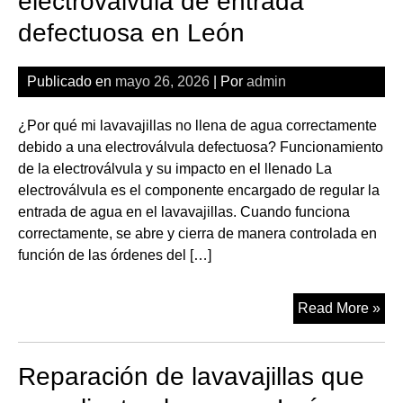
electroválvula de entrada
abr
defectuosa en León
el
dos
en
Publicado en
mayo 26, 2026
| Por
admin
Le
¿Por qué mi lavavajillas no llena de agua correctamente
debido a una electroválvula defectuosa? Funcionamiento
de la electroválvula y su impacto en el llenado La
electroválvula es el componente encargado de regular la
entrada de agua en el lavavajillas. Cuando funciona
correctamente, se abre y cierra de manera controlada en
función de las órdenes del […]
Rep
Read More »
de
lav
Reparación de lavavajillas que
con
ele