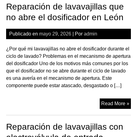
Reparación de lavavajillas que
con
fug
no abre el dosificador en León
por
jun
Publicado en
mayo 29, 2026
| Por
admin
de
pue
¿Por qué mi lavavajillas no abre el dosificador durante el
en
ciclo de lavado? Problemas en el mecanismo de apertura
Le
del dosificador Uno de los motivos más comunes por los
que el dosificador no se abre durante el ciclo de lavado
es una avería en el mecanismo de apertura. Este
componente puede estar atascado, desgastado o […]
Rep
Read More »
de
lav
Reparación de lavavajillas con
qu
no