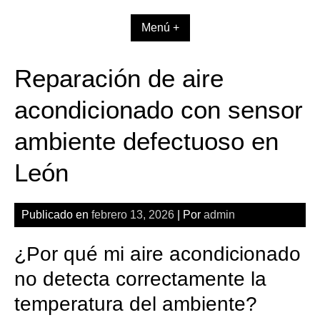
Skip
to
Menú +
content
Reparación de aire
acondicionado con sensor
ambiente defectuoso en
León
Publicado en
febrero 13, 2026
| Por
admin
¿Por qué mi aire acondicionado
no detecta correctamente la
temperatura del ambiente?