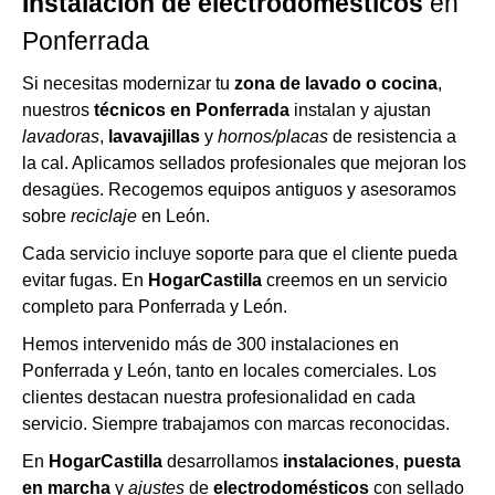
Instalación de electrodomésticos
en
Ponferrada
Si necesitas modernizar tu
zona de lavado o cocina
,
nuestros
técnicos en Ponferrada
instalan y ajustan
lavadoras
,
lavavajillas
y
hornos/placas
de resistencia a
la cal. Aplicamos sellados profesionales que mejoran los
desagües. Recogemos equipos antiguos y asesoramos
sobre
reciclaje
en León.
Cada servicio incluye soporte para que el cliente pueda
evitar fugas. En
HogarCastilla
creemos en un servicio
completo para Ponferrada y León.
Hemos intervenido más de 300 instalaciones en
Ponferrada y León, tanto en locales comerciales. Los
clientes destacan nuestra profesionalidad en cada
servicio. Siempre trabajamos con marcas reconocidas.
En
HogarCastilla
desarrollamos
instalaciones
,
puesta
en marcha
y
ajustes
de
electrodomésticos
con sellado