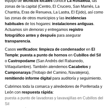
equipo de
técnicos locales
conoce
La Rosaleda
, las
zonas de la capital (Centro, El Crucero, San Mamés, La
Chantria, Eras de Renueva, La Lastra, El Ejido), así como
las zonas de otros municipios y las
incidencias
habituales
de los hogares:
instalaciones antiguas
.
Actuamos
sin demoras
y entregamos
registro
fotográfico antes y después
para asegurar
transparencia
.
Casos
verificados
:
limpieza de condensador
en
El
Temple
;
puesta a punto de hornos
en
Cubillos del Sil
o
Castropodame
(San Andrés del Rabanedo,
Villaquilambre). También atendemos
Cacabelos
y
Camponaraya
(Trobajo del Camino, Navatejera),
remitiendo informe digital
para auditoría y seguimiento.
Cubrimos toda la comarca y alrededores de Ponferrada y
León con
respuesta rápida
:
puesta a punto de lavadoras y lavavajillas en Cubillos del
Sil